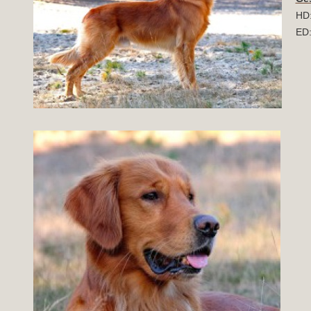
HD:
ED: 