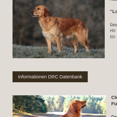
"Lo
Ges
HD:
ED: f
Informationen DRC Datenbank
Cl
Fu
Ge