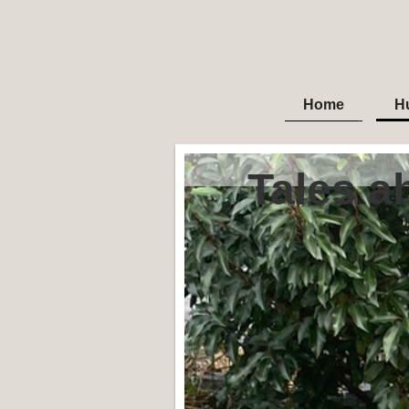
Home
H
Tales ab